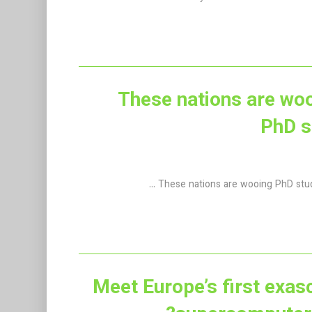
له از ژورنال Nature با عنوان: These nations are wooing
PhD s
له از ژورنال Nature با عنوان: Meet Europe’s first exascale