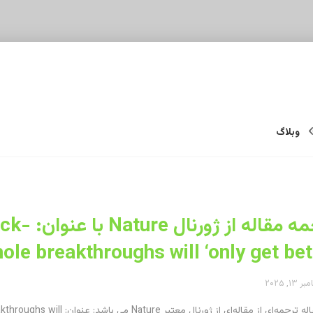
وبلاگ
ترجمه مقا
hole breakthroughs will ‘only get bett
۱۳, ۲۰۲۵
 از مقاله‌ای از ژورنال معتبر Nature می باشد: عنوان: LIGO is ۱۰ years old: black-hole breakthroughs will ...