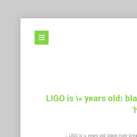
له از ژورنال Nature با عنوان: LIGO is ۱۰ years old: black-